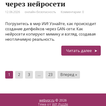
через нейросети
12.06.2026
онлайн-безопасность
Комментарии: 0
Погрузитесь в мир ИИ! Узнайте, как происходит
создание дипфейков через GAN-сети. Как
нейросети копируют мимику и взгляд, создавая
неотличимую реальность.
Читать далее
Пагинация
1
2
3
…
23
Вперед »
записей
webvor.ru
© 2026
Тема от
WP Puzzle