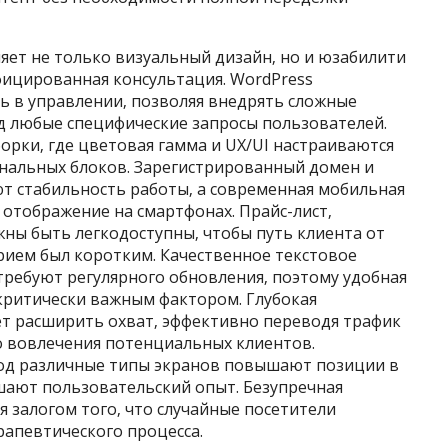
яет не только визуальный дизайн‚ но и юзабилити
ифицированная консультация. WordPress
ь в управлении‚ позволяя внедрять сложные
д любые специфические запросы пользователей.
борки‚ где цветовая гамма и UX/UI настраиваются
нальных блоков. Зарегистрированный домен и
т стабильность работы‚ а современная мобильная
 отображение на смартфонах. Прайс-лист‚
ны быть легкодоступны‚ чтобы путь клиента от
рием был коротким. Качественное текстовое
требуют регулярного обновления‚ поэтому удобная
критически важным фактором. Глубокая
ет расширить охват‚ эффективно переводя трафик
го вовлечения потенциальных клиентов.
под различные типы экранов повышают позиции в
шают пользовательский опыт. Безупречная
я залогом того‚ что случайные посетители
рапевтического процесса.