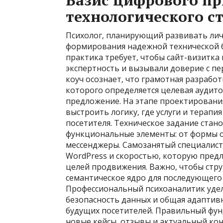
Базис цифрового пр
технологического с
Психолог‚ планирующий развивать личн
формирования надежной технической б
практика требует‚ чтобы сайт-визитк
экспертность и вызывали доверие с пе
коуч осознает‚ что грамотная разработк
которого определяется целевая аудит
предложение. На этапе проектировани
выстроить логику‚ где услуги и терап
посетителя. Техническое задание ста
функциональные элементы: от формы о
мессенджеры. Самозанятый специалист
WordPress и скоростью‚ которую предла
целей продвижения. Важно‚ чтобы стру
семантическое ядро для последующего 
Профессиональный психоаналитик удел
безопасность данных и общая адаптив
будущих посетителей. Правильный фун
новые кейсы‚ отзывы и актуальный ко