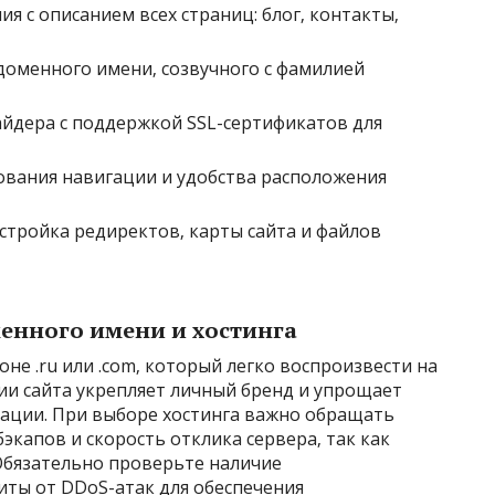
я с описанием всех страниц: блог‚ контакты‚
оменного имени‚ созвучного с фамилией
йдера с поддержкой SSL-сертификатов для
ования навигации и удобства расположения
стройка редиректов‚ карты сайта и файлов
енного имени и хостинга
не .ru или .com‚ который легко воспроизвести на
ии сайта укрепляет личный бренд и упрощает
дации. При выборе хостинга важно обращать
экапов и скорость отклика сервера‚ так как
 Обязательно проверьте наличие
иты от DDoS-атак для обеспечения