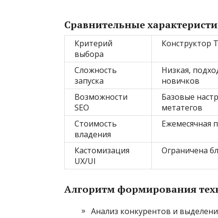
Сравнительные характерист
Критерий
Конструктор T
выбора
Сложность
Низкая‚ подхо
запуска
новичков
Возможности
Базовые наст
SEO
метатегов
Стоимость
Ежемесячная 
владения
Кастомизация
Ограничена б
UX/UI
Алгоритм формирования тех
Анализ конкурентов и выделен