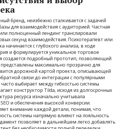
исутствия и выбор
тека
ый бренд‚ неизбежно сталкивается с задачей
азы для взаимодействия с аудиторией. Частная
а или полноценный лендинг транслировали
рвых секунд взаимодействия. Психотерапевт или
а начинается с глубокого анализа‚ в ходе
ория и формулируется уникальное торговое
я создается подробный прототип‚ позволяющий
ия представлены максимально прозрачно для
новится дорожной картой проекта‚ описывающей
братной связи до интеграции с популярными
 часто выбирает между гибкостью системы
гает конструктор Tilda‚ исходя из долгосрочных
ктура ресурса изначально учитывала
SEO и обеспечения высокой конверсии.
яет внимание каждой детали‚ понимая‚ что
ность системы напрямую влияют на лояльность
дамент позволяет в дальнейшем легко добавлять
нтент без необходимости полной переделки