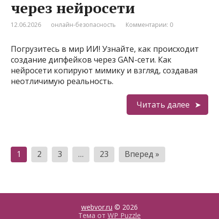
через нейросети
12.06.2026
онлайн-безопасность
Комментарии: 0
Погрузитесь в мир ИИ! Узнайте, как происходит
создание дипфейков через GAN-сети. Как
нейросети копируют мимику и взгляд, создавая
неотличимую реальность.
Читать далее
Пагинация
1
2
3
…
23
Вперед »
записей
webvor.ru
© 2026
Тема от
WP Puzzle