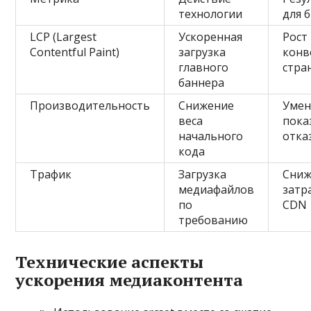
технологии
для 
LCP (Largest
Ускоренная
Рост
Contentful Paint)
загрузка
конв
главного
стра
баннера
Производительность
Снижение
Уме
веса
пока
начального
отка
кода
Трафик
Загрузка
Сниж
медиафайлов
затр
по
CDN
требованию
Технические аспекты
ускорения медиаконтента