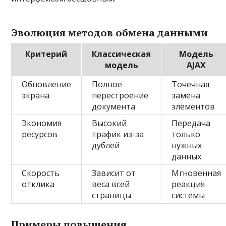
Эволюция методов обмена данными
Критерий
Классическая
Модель
модель
AJAX
Обновление
Полное
Точечная
экрана
перестроение
замена
документа
элементов
Экономия
Высокий
Передача
ресурсов
трафик из-за
только
дублей
нужных
данных
Скорость
Зависит от
Мгновенная
отклика
веса всей
реакция
страницы
системы
Примеры повышения