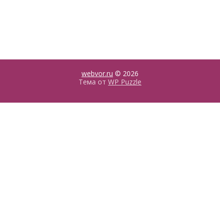
webvor.ru
© 2026
Тема от
WP Puzzle