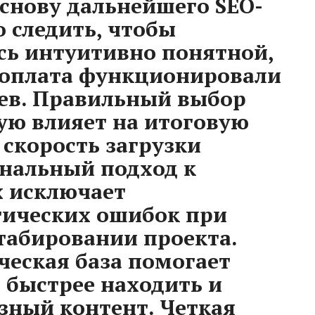
основу дальнейшего SEO-
 следить, чтобы
сь интуитивно понятной,
-оплата функционировали
оев. Правильный выбор
ю влияет на итоговую
скорость загрузки
нальный подход к
х исключает
тических ошибок при
абировании проекта.
ческая база помогает
быстрее находить и
зный контент. Четкая