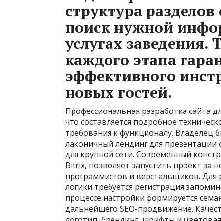
структура разделов
поиск нужной инфо
услугах заведения.
каждого этапа гара
эффективного инст
новых гостей.
Профессиональная разработка сайта дл
что составляется подробное техническо
требования к функционалу. Владелец б
лаконичный лендинг для презентации
для крупной сети. Современный конструк
Bitrix, позволяет запустить проект за
программистов и верстальщиков. Для 
логики требуется регистрация запоми
процессе настройки формируется семан
дальнейшего SEO-продвижение. Качес
логотип, брендинг, шрифты и цветовая