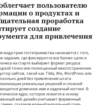
 облегчает пользователю
рмации о продуктах и
 Тщательная проработка
нтирует создание
румента для привлечения
я индустрии гостеприимства начинается с того,
е задание, где фиксируются все бизнес-цели и
изнеса на старте выбирает формат ресурса:
 одной точки или полноценный многостраничник
тор сайтов, такой как Tilda, Wix, WordPress или
 несколько дней без привлечения штата
реализации уникальных решений и сложной
нающегося доменное имя и надежный хостинг. В
тическое ядро, которое ложится в основу
твенный веб-дизайн учитывает фирменный
 гамма, создавая единый визуальный стиль.