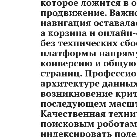
которое ложится в 
продвижение. Важно
навигация оставала
а корзина и онлайн
без технических сб
платформы напряму
конверсию и общую 
страниц. Профессио
архитектуре данны
возникновение кри
последующем масшт
Качественная техни
поисковым роботам 
индексировать поле