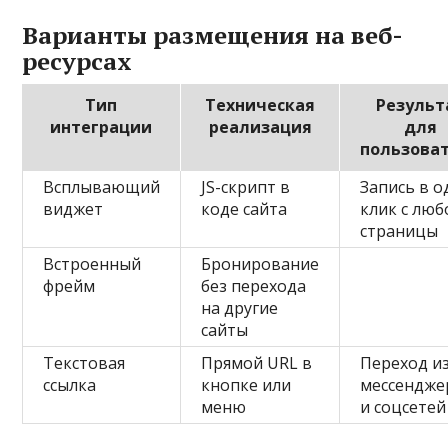
Варианты размещения на веб-
ресурсах
Тип
Техническая
Результ
интеграции
реализация
для
пользова
Всплывающий
JS-скрипт в
Запись в о
виджет
коде сайта
клик с люб
страницы
Встроенный
Бронирование
фрейм
без перехода
на другие
сайты
Текстовая
Прямой URL в
Переход и
ссылка
кнопке или
мессендже
меню
и соцсетей