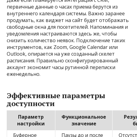
Даже если планируется интеграция с CRM,
первичные данные о часах приема берутся из
внутреннего календаря системы. Важно заранее
продумать, как виджет на сайт будет отображать
свободные окна для посетителей. Напоминания и
уведомления настраиваются здесь же, чтобы
снизить количество неявок. Подключение таких
инструментов, как Zoom, Google Calendar или
Outlook, опирается на уже созданный скелет
расписания. Правильно сконфигурированный
аккаунт экономит часы рутинной переписки
еженедельно.
Эффективные параметры
доступности
Параметр
Функциональное
Резу
настройки
значение
б
Буферное
Паузы до и после
Отсутс