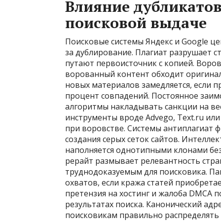
Влияние дубликатов
поисковой выдаче
Поисковые системы Яндекс и Google це
за дублирование. Плагиат разрушает с
путают первоисточник с копией. Воров
ворованный контент обходит оригинал 
новых материалов замедляется, если п
процент совпадений. Постоянное заим
алгоритмы накладывать санкции на ве
инструменты вроде Advego, Text.ru ил
при воровстве. Системы антиплагиат 
создания серых сеток сайтов. Интеллек
наполняется однотипными клонами бе
рерайт размывает релевантность стран
труднодоказуемым для поисковика. Па
охватов, если кража статей приобрет
претензия на хостинг и жалоба DMCA 
результатах поиска. Канонический адр
поисковикам правильно распределять 