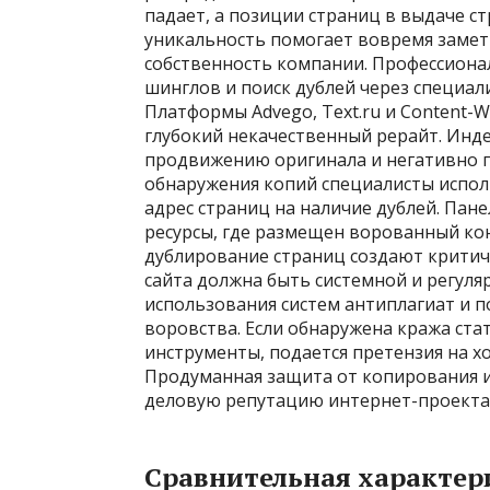
падает, а позиции страниц в выдаче с
уникальность помогает вовремя заме
собственность компании. Профессион
шинглов и поиск дублей через специа
Платформы Advego, Text.ru и Content-W
глубокий некачественный рерайт. Инд
продвижению оригинала и негативно п
обнаружения копий специалисты испол
адрес страниц на наличие дублей. Пан
ресурсы, где размещен ворованный ко
дублирование страниц создают критич
сайта должна быть системной и регуля
использования систем антиплагиат и п
воровства. Если обнаружена кража ст
инструменты, подается претензия на х
Продуманная защита от копирования и
деловую репутацию интернет-проекта
Сравнительная характер