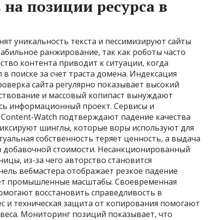
 на позиции ресурса в
нят уникальность текста и пессимизируют сайты
табильное ранжирование, так как роботы часто
ство контента приводит к ситуации, когда
в поиске за счет траста домена. Индексация
роверка сайта регулярно показывает высокий
ствование и массовый копипаст вынуждают
сь информационный проект. Сервисы и
и Content-Watch подтверждают падение качества
фиксируют шинглы, которые воры используют для
туальная собственность теряет ценность, а выдача
з добавочной стоимости. Несанкционированный
ицы, из-за чего авторство становится
нель вебмастера отображает резкое падение
ает промышленные масштабы. Своевременная
помогают восстановить справедливость в
ес и техническая защита от копирования помогают
веса. Мониторинг позиций показывает, что