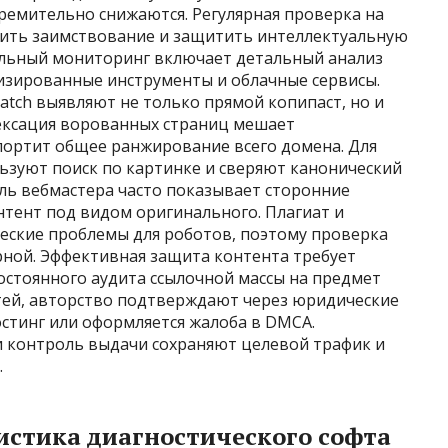
тремительно снижаются. Регулярная проверка на
тить заимствование и защитить интеллектуальную
альный мониторинг включает детальный анализ
лизированные инструменты и облачные сервисы.
atch выявляют не только прямой копипаст, но и
ексация ворованных страниц мешает
ортит общее ранжирование всего домена. Для
ьзуют поиск по картинке и сверяют канонический
ель вебмастера часто показывает сторонние
нтент под видом оригинального. Плагиат и
еские проблемы для роботов, поэтому проверка
рной. Эффективная защита контента требует
остоянного аудита ссылочной массы на предмет
атей, авторство подтверждают через юридические
остинг или оформляется жалоба в DMCA.
 контроль выдачи сохраняют целевой трафик и
.
истика диагностического софта