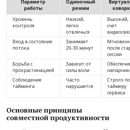
Параметр
Одиночный
Виртуа
работы
режим
коворк
Уровень
Низкий,
Высокий, 
контроля
легко
счет
отвлечься
видеосвя
Вход в состояние
Занимает
Мгновен
потока
20-30 минут
после ста
сессии
Борьба с
Зависит от
Обеспечи
прокрастинацией
силы воли
напарни
Соблюдение
Часто
Строго п
тайминга
нарушается
таймеру
сервиса
Основные принципы
совместной продуктивности