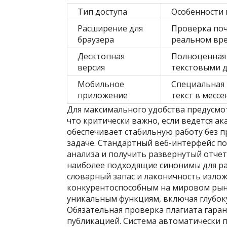
Тип доступа
Особенности 
Расширение для
Проверка поч
браузера
реальном вр
Десктопная
Полноценная 
версия
текстовыми 
Мобильное
Специальная 
приложение
текст в мессе
Для максимального удобства предусмот
что критически важно, если ведется а
обеспечивает стабильную работу без пр
задаче. Стандартный веб-интерфейс по
анализа и получить развернутый отчет
наиболее подходящие синонимы для р
словарный запас и лаконичность изло
конкурентоспособным на мировом рынк
уникальным функциям, включая глубок
Обязательная проверка плагиата гара
публикацией. Система автоматически 