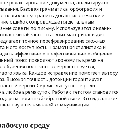
ное редактирование документа, анализируя не
зывания. Базовая грамматика, орфография и
то позволяет устранить досадные опечатки и
ение ошибок сопровождается детальным
зные советы по письму. Используя этот онлайн-
вышает читабельность своих материалов для
редлагает точное перефразирование сложных
та и его доступность. Грамотная стилистика и
адить эффективное профессиональное общение.
льный поиск позволяют экономить время на
о обучения постоянно совершенствуется,
вого языка. Каждое исправление помогает автору
аз. Высокая точность детекции гарантирует
альной версии. Сервис выступает в роли
в любое время суток. Работа с текстом становится
одаря мгновенной обратной связи. Это идеальное
ершенству в письменной коммуникации.
рабочую среду