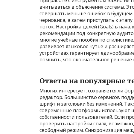
При работе с инструментом важно не п
вчитываться в объяснения системы. Эт
совершать меньше ошибок в будущем. 
черновика, а затем приступать к этап
поток. Настройка целей (Goals) в нач
рекомендации под конкретную аудитор
многие учебные пособия по стилистик
развивает языковое чутье и расширяет
устройствах гарантирует единообразие
помнить, что окончательное решение в
Ответы на популярные т
Многих интересует, сохраняется ли фо
редактор. Большинство сервисов подд
шрифт и заголовки без изменений. Так
современные платформы используют 
собственности пользователей. Если пр
проверить настройки стиля, возможно
свободный режим. Синхронизация межд