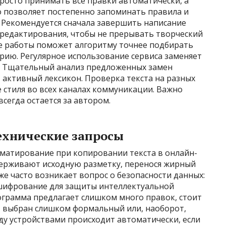
росто принимать все правки автоматически, а
о позволяет постепенно запоминать правила и
Рекомендуется сначала завершить написание
у редактирования, чтобы не прерывать творческий
але работы поможет алгоритму точнее подбирать
ию. Регулярное использование сервиса заменяет
е. Тщательный анализ предложенных замен
 активный лексикон. Проверка текста на разных
 стиля во всех каналах коммуникации. Важно
сегда остается за автором.
ехнические запросы
рматирование при копировании текста в онлайн-
ерживают исходную разметку, перенося жирный
же часто возникает вопрос о безопасности данных:
шифрование для защиты интеллектуальной
ограмма предлагает слишком много правок, стоит
, выбран слишком формальный или, наоборот,
у устройствами происходит автоматически, если