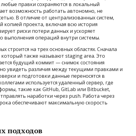
, любые правки сохраняются в локальный
дает возможность работать автономно, не
 сетью. В отличие от централизованных систем,
й копией проекта, включая всю история
ирует риски потери данных и ускоряет
о выполнения операций внутри системы.
ых строится на трех основных областях. Сначала
который также называют staging area. Это
ается будущий коммит — снимок состояния
ядно увидеть различия между текущими правками и
оверки и подготовки данные переносятся в
коллегами используется удаленный сервер, где
рмы, такие как GitHub, GitLab или Bitbucket,
правлять наработки через push. Работа через
трока обеспечивают максимальную скорость
х подходов