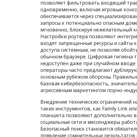
позволяет фильтровать входящий траф
одновременно, включая игровые консол
обеспечивается через специализирова
запросы к потенциально опасным дом
мгновенно, блокируя нежелательный ко
Настройки роутера позволяют интегри
входят запрещенные ресурсы и сайты к
доступа системным, не позволяя обойт
обычном браузере. Цифровая гигиена т
недоступен даже при случайном вводе
операторы часто предлагают дублирующ
основным рубежом обороны. Правильна
базовая кибербезопасность, значитель
агрессивным маркетингом порно-индус
Внедрение технических ограничений на
таких инструментов, как Family Link ил
планшета позволяют дополнительно в
социальные сети и мессенджеры работ
Безопасный поиск становится обязател
появление сомнительных результатов 