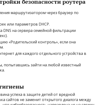
тройки безопасности роутера
ления маршрутизатором через браузер по
роек или параметров DHCP.
а DNS на сервера семейной фильтрации
екс).
ию «Родительский контроль», если она
м.
нтернет для каждого отдельного устройства в
ы, попытавшись зайти на любой известный
ка.
 гигиены
вина успеха в защите детей от вредной
ка сайтов не заменит открытого диалога между
, что кибербезопасность направлена не на слежку,