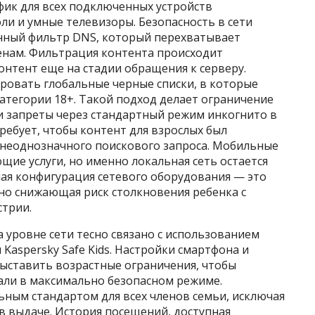
ик для всех подключенных устройств
и и умные телевизоры. Безопасность в сети
нный фильтр DNS, который перехватывает
енам. Фильтрация контента происходит
нтент еще на стадии обращения к серверу.
ровать глобальные черные списки, в которые
атегории 18+. Такой подход делает ограничение
и запреты через стандартный режим инкогнито в
ребует, чтобы контент для взрослых был
 неоднозначного поискового запроса. Мобильные
ие услуги, но именно локальная сеть остается
я конфигурация сетевого оборудования — это
но снижающая риск столкновения ребенка с
трии.
 уровне сети тесно связано с использованием
и Kaspersky Safe Kids. Настройки смартфона и
ыставить возрастные ограничения, чтобы
али в максимально безопасном режиме.
ьным стандартом для всех членов семьи, исключая
в выдаче. История посещений, доступная