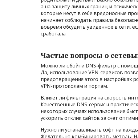
а на защиту личных границ и психическ
которые несут в себе вредоносные пр
начинает соблюдать правила безопас
вовремя обсудить увиденное в сети, е
сработала.
Частые вопросы о сетев
Можно ли обойти DNS-фильтр с помо
Да, использование VPN-сервисов позво
предотвращения этого в настройках ро
VPN-протоколам и портам.
Влияет ли фильтрация на скорость инт
Качественные DNS-сервисы практически
некоторых случаях использование быст
ускорить отклик сайтов за счет оптим
Нужно ли устанавливать софт на кажды
Желательно комбинировать методы. Н