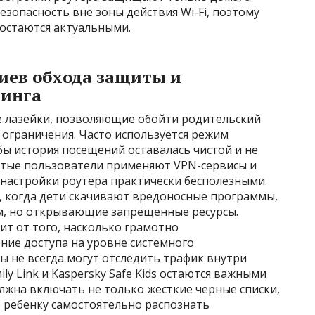
зопасность вне зоны действия Wi-Fi, поэтому
 остаются актуальными.
иев обхода защиты и
линга
е лазейки, позволяющие обойти родительский
 ограничения. Часто используется режим
бы история посещений оставалась чистой и не
утые пользователи применяют VPN-сервисы и
 настройки роутера практически бесполезными.
т, когда дети скачивают вредоносные программы,
м, но открывающие запрещенные ресурсы.
ит от того, насколько грамотно
ние доступа на уровне системного
 не всегда могут отследить трафик внутри
y Link и Kaspersky Safe Kids остаются важными
жна включать не только жесткие черные списки,
 ребенку самостоятельно распознать