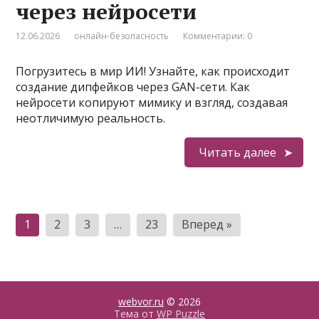
через нейросети
12.06.2026
онлайн-безопасность
Комментарии: 0
Погрузитесь в мир ИИ! Узнайте, как происходит
создание дипфейков через GAN-сети. Как
нейросети копируют мимику и взгляд, создавая
неотличимую реальность.
Читать далее
Пагинация
1
2
3
…
23
Вперед »
записей
webvor.ru
© 2026
Тема от
WP Puzzle